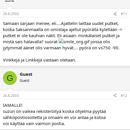
26.8.2003
#11
Samaan sarjaan menee, eli....Ajattelin laittaa uudet putket,
koska Saksanmaalla on omistaja ajellut pyörällä kylellään ->
putket ei ole kauhian nätit. Eli asiaan: minkälaiset putket ja
mistä sais halavalla? suorat
joissa olis
jytymmät äänet olis varmaan hyvät.... pyörä on vs750 -90.
Vinkkejä ja Linkkejä vastaan otetaan.
Guest
G
Guest
26.8.2003
#12
IAMALLE!
suzun on vaikea rekisteröityä koska ohjelma pyytää
sähköpostiosoitetta ja omaani en voi antaa ja kotoa
voi käyttää vain vaimon postia.