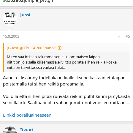
Jussi
15.8.2003
#5
(Guest @ Elo. 14 2003 sanoi:
Miten saa irti sen takimmaisen eli ulommaisen laipan.
niitit on jo sisällä kilisemässä.ei viittis porata siihen reikiä koska
niitä on tarvittaessa vaikea tukita.
Äänet ei lisäänny todellakaan liiallisiksi pelkästään etulaipan
poistamalla tai siihen reikiä poraamalla.
Voi olla että siihen pitää ruuvata reikiin pultit kiinni ja nykäistä
se niillä irti. Saattaapi olla vähän jumittunut vuosien mittaan...
Linkki porailuaiheeseen
Iiwari