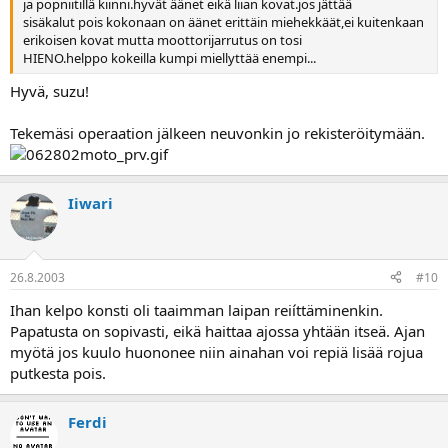
ja popniitillä kiinni.hyvät äänet eikä liian kovat.jos jättää
sisäkalut pois kokonaan on äänet erittäin miehekkäät,ei kuitenkaan
erikoisen kovat mutta moottorijarrutus on tosi
HIENO.helppo kokeilla kumpi miellyttää enempi...
Hyvä, suzu!
Tekemäsi operaation jälkeen neuvonkin jo rekisteröitymään.
Iiwari
26.8.2003
#10
Ihan kelpo konsti oli taaimman laipan reiíttäminenkin.
Papatusta on sopivasti, eikä haittaa ajossa yhtään itseä. Ajan
myötä jos kuulo huononee niin ainahan voi repiä lisää rojua
putkesta pois.
Ferdi