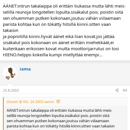
ÄÄNET:intrun takalaippa oli erittäin tiukassa mutta lähti meis-
selillä reunoja longotellen lopulta.sisäkalut pois. poistin siitä
sen ohuemman putken kokonaan,joutuu vähän viilaamaan
parista kohtaa kun on tökätty hitsillä kiinni.sitten vaan
takaisin
ja popniitillä kiinni.hyvät äänet eikä liian kovat.jos jättää
sisäkalut pois kokonaan on äänet erittäin miehekkäät,ei
kuitenkaan erikoisen kovat mutta moottorijarrutus on tosi
HIENO.helppo kokeilla kumpi miellyttää enempi...
iama
25.8.2003
#9
(Guest @ Elo. 24 2003 sanoi:
ÄÄNET:intrun takalaippa oli erittäin tiukassa mutta lähti meis-
selillä reunoja longotellen lopulta.sisäkalut pois. poistin siitä
sen ohuemman putken kokonaan,joutuu vähän viilaamaan
parista kohtaa kun on tökätty hitsillä kiinni.sitten vaan takaisin