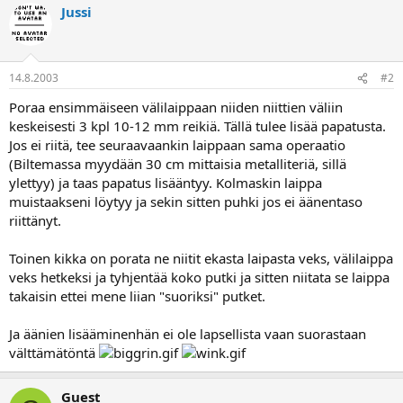
a
Jussi
14.8.2003
#2
Poraa ensimmäiseen välilaippaan niiden niittien väliin
keskeisesti 3 kpl 10-12 mm reikiä. Tällä tulee lisää papatusta.
Jos ei riitä, tee seuraavaankin laippaan sama operaatio
(Biltemassa myydään 30 cm mittaisia metalliteriä, sillä
ylettyy) ja taas papatus lisääntyy. Kolmaskin laippa
muistaakseni löytyy ja sekin sitten puhki jos ei äänentaso
riittänyt.
Toinen kikka on porata ne niitit ekasta laipasta veks, välilaippa
veks hetkeksi ja tyhjentää koko putki ja sitten niitata se laippa
takaisin ettei mene liian "suoriksi" putket.
Ja äänien lisääminenhän ei ole lapsellista vaan suorastaan
välttämätöntä
Guest