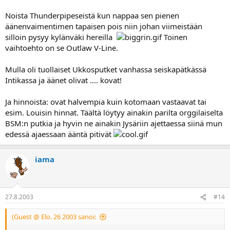
Noista Thunderpipeseistä kun nappaa sen pienen
äänenvaimentimen tapaisen pois niin johan viimeistään
silloin pysyy kylänväki hereilla
Toinen
vaihtoehto on se Outlaw V-Line.
Mulla oli tuollaiset Ukkosputket vanhassa seiskapätkässä
Intikassa ja äänet olivat .... kovat!
Ja hinnoista: ovat halvempia kuin kotomaan vastaavat tai
esim. Louisin hinnat. Täältä löytyy ainakin parilta orggilaiselta
BSM:n putkia ja hyvin ne ainakin Jysäriin ajettaessa siinä mun
edessä ajaessaan ääntä pitivät
iama
27.8.2003
#14
(Guest @ Elo. 26 2003 sanoi: