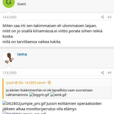
G
Guest
14.8.2003
#3
Miten saa irti sen takimmaisen eli ulommaisen laipan.
niitit on jo sisällä kilisemässä.ei viittis porata siihen reikiä
koska
niitä on tarvittaessa vaikea tukita.
iama
15.8.2003
#4
(Jussi @ Elo. 14 2003 sanoi:
Ja äänien lisääminenhän ei ole lapsellista vaan suorastaan
välttämätöntä
Jussin esittämien operaatioiden
jälkeen alkaa moottorijarrutus olla elämys