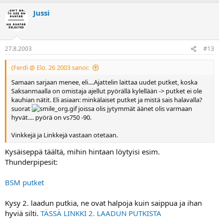
Jussi
27.8.2003
#13
(Ferdi @ Elo. 26 2003 sanoi:
Samaan sarjaan menee, eli....Ajattelin laittaa uudet putket, koska
Saksanmaalla on omistaja ajellut pyörällä kylellään -> putket ei ole
kauhian nätit. Eli asiaan: minkälaiset putket ja mistä sais halavalla?
suorat
joissa olis jytymmät äänet olis varmaan
hyvät.... pyörä on vs750 -90.
Vinkkejä ja Linkkejä vastaan otetaan.
Kysäiseppä täältä, mihin hintaan löytyisi esim.
Thunderpipesit:
BSM putket
Kysy 2. laadun putkia, ne ovat halpoja kuin saippua ja ihan
hyviä silti.
TÄSSÄ LINKKI 2. LAADUN PUTKISTA