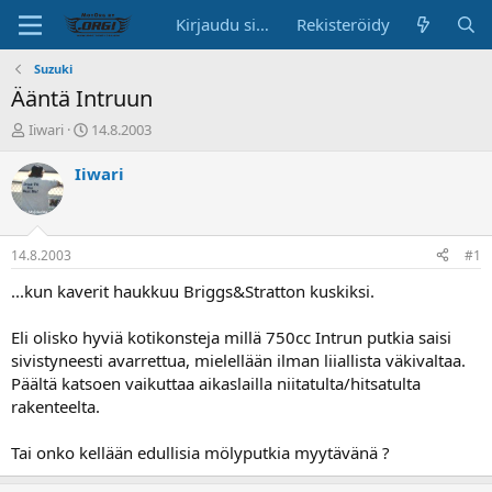
Kirjaudu sisään
Rekisteröidy
Suzuki
Ääntä Intruun
K
A
Iiwari
14.8.2003
e
l
s
o
Iiwari
k
i
u
t
s
u
t
s
14.8.2003
#1
e
p
l
ä
...kun kaverit haukkuu Briggs&Stratton kuskiksi.
u
i
n
v
Eli olisko hyviä kotikonsteja millä 750cc Intrun putkia saisi
a
ä
sivistyneesti avarrettua, mielellään ilman liiallista väkivaltaa.
l
Päältä katsoen vaikuttaa aikaslailla niitatulta/hitsatulta
o
rakenteelta.
i
t
t
Tai onko kellään edullisia mölyputkia myytävänä ?
a
j