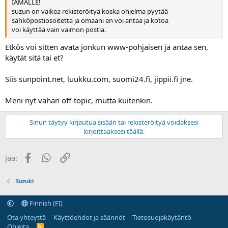
IAMALLE!
suzun on vaikea rekisteröityä koska ohjelma pyytää
sähköpostiosoitetta ja omaani en voi antaa ja kotoa
voi käyttää vain vaimon postia.
Etkös voi sitten avata jonkun www-pohjaisen ja antaa sen,
käytät sitä tai et?
Siis sunpoint.net, luukku.com, suomi24.fi, jippii.fi jne.
Meni nyt vähän off-topic, mutta kuitenkin.
Sinun täytyy kirjautua sisään tai rekisteröityä voidaksesi
kirjoittaaksesi täällä.
Facebook
WhatsApp
Linkki
Jaa:
Suzuki
Finnish (FI)
Ota yhteyttä
Käyttöehdot ja säännöt
Tietosuojakäytäntö
Ohjeita
R