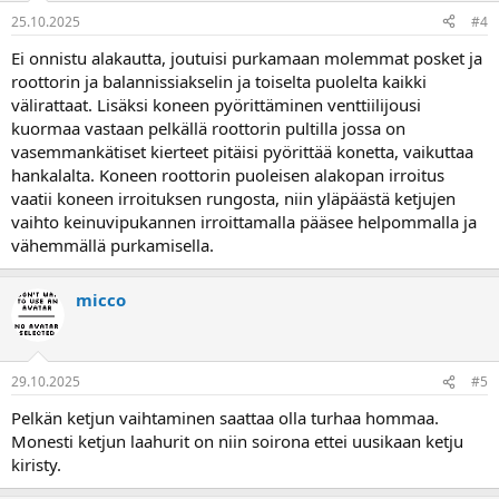
25.10.2025
#4
Ei onnistu alakautta, joutuisi purkamaan molemmat posket ja
roottorin ja balannissiakselin ja toiselta puolelta kaikki
välirattaat. Lisäksi koneen pyörittäminen venttiilijousi
kuormaa vastaan pelkällä roottorin pultilla jossa on
vasemmankätiset kierteet pitäisi pyörittää konetta, vaikuttaa
hankalalta. Koneen roottorin puoleisen alakopan irroitus
vaatii koneen irroituksen rungosta, niin yläpäästä ketjujen
vaihto keinuvipukannen irroittamalla pääsee helpommalla ja
vähemmällä purkamisella.
micco
29.10.2025
#5
Pelkän ketjun vaihtaminen saattaa olla turhaa hommaa.
Monesti ketjun laahurit on niin soirona ettei uusikaan ketju
kiristy.