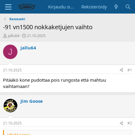
Kirjaudu sisään
Rekisteröidy
Kawasaki
-91 vn1500 nokkaketjujen vaihto
K
A
jallu64
21.10.2025
e
l
s
o
jallu64
J
k
i
u
t
s
u
t
s
21.10.2025
#1
e
p
l
ä
Pitääkö kone pudottaa pois rungosta että mahtuu
u
i
vaihtamaan?
n
v
a
ä
l
Jim Goose
o
i
t
t
21.10.2025
#2
a
j
jallu64 sanoi: