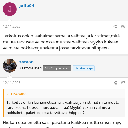
jallu64
J
12.11.2025
#6
Tarkoitus onkin laahaimet samalla vaihtaa ja kiristimet,mitä
muuta tarvitsee vaihdossa muistaa/vaihtaa?Myykö kukaan
valmista nokkaketjupakettia jossa tarvittavat hilppeet?
tate66
Kaatomaisteri
MotOrg ry jäsen
Betatestaaja
12.11.2025
#7
jallu64 sanoi:
Tarkoitus onkin laahaimet samalla vaihtaa ja kiristimet,mitä muuta
tarvitsee vaihdossa muistaa/vaihtaa?Myykö kukaan valmista
nokkaketjupakettia jossa tarvittavat hilppeet?
Hiukan epäilen että saisi pakettina kaikkea mutta cmsnl myy