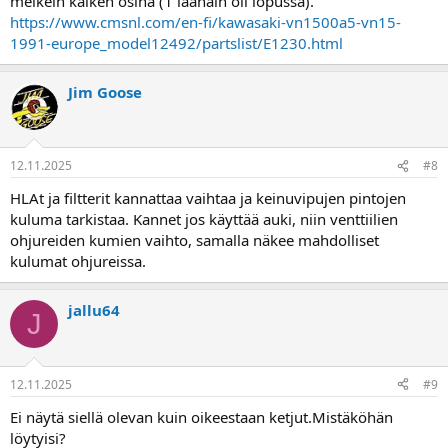
melkein kaiken osina (1 laahain oli lopussa).
https://www.cmsnl.com/en-fi/kawasaki-vn1500a5-vn15-
1991-europe_model12492/partslist/E1230.html
Jim Goose
12.11.2025
#8
HLAt ja filtterit kannattaa vaihtaa ja keinuvipujen pintojen
kuluma tarkistaa. Kannet jos käyttää auki, niin venttiilien
ohjureiden kumien vaihto, samalla näkee mahdolliset
kulumat ohjureissa.
jallu64
J
12.11.2025
#9
Ei näytä siellä olevan kuin oikeestaan ketjut.Mistäköhän
löytyisi?