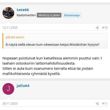
tate66
Kaatomaisteri
MotOrg ry jäsen
Betatestaaja
12.11.2025
#10
jallu64 sanoi:
Ei näytä siellä olevan kuin oikeestaan ketjut.Mistäköhän löytyisi?
Nopeaan poistuivat kun katsellessa aiemmin puuttui vain 1
laahain ostoskoriin laittomahdollisuudesta.
Sitten ei auta kuin osanumero kerralla etsiä tai jostain
mallikohtaisesta ryhmästä kysellä.
jallu64
J
29.11.2025
#11