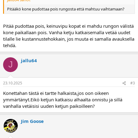
a
Pitääkö kone pudottaa pois rungosta että mahtuu vaihtamaan?
Pitää pudottaa pois, keinuvipu kopat ei mahdu rungon välistä
kone paikallaan pois. Vanha ketju katkaisemalla vetää uudet
tilalle lie kustannustehokkain, jos muuta ei samalla avauksella
tehdä.
jallu64
J
23.10.2025
#3
Konettahan tästä ei tartte halkaista,jos oon oikeen
ymmärtänyt.Eikö ketjun katkaisu alhaalta onnistu ja sillä
vanhalla vetäisisi uuden ketjun paikoilleen?
Jim Goose