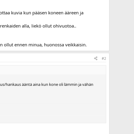
 ottaa kuvia kun pääsen koneen ääreen ja
aiden alla, liekö ollut ohivuotoa..
on ollut ennen minua, huonossa veikkaisin.
#2
us/hankaus ääntä aina kun kone oli lämmin ja vähän
un pääsen koneen ääreen ja kasausvaiheista, yritys ois