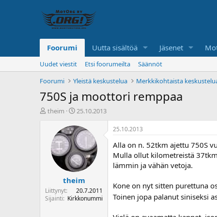
Foorumi
Uutta sisältöä
Jäsenet
Mot
Uudet viestit
Etsi foorumeilta
Säännöt
Foorumi
Yleistä keskustelua
Merkkikohtaista keskustelu
750S ja moottori remppaa
K
A
theim
25.10.2013
e
l
s
o
25.10.2013
k
i
Alla on n. 52tkm ajettu 750S v
u
t
s
u
Mulla ollut kilometreistä 37t
t
s
lämmin ja vähän vetoja.
e
p
theim
l
ä
Kone on nyt sitten purettuna os
u
i
Liittynyt
20.7.2011
Toinen jopa palanut siniseksi as
n
v
Sijainti
Kirkkonummi
a
ä
l
Vielä on avaamatta kannet, isomp