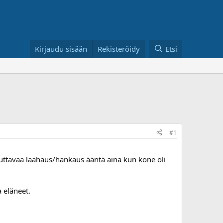
Kirjaudu sisään
Rekisteröidy
Etsi
#1
uttavaa laahaus/hankaus ääntä aina kun kone oli
 eläneet.