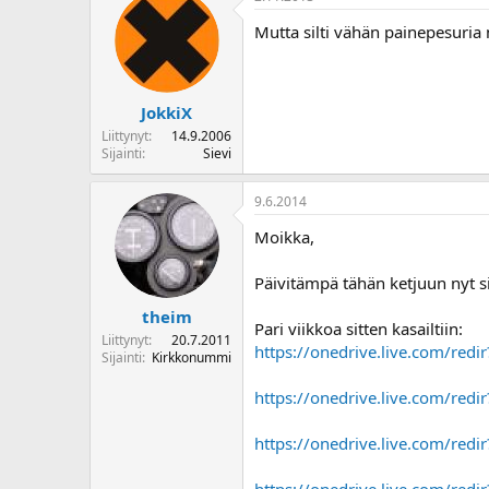
Mutta silti vähän painepesuria
JokkiX
Liittynyt
14.9.2006
Sijainti
Sievi
9.6.2014
Moikka,
Päivitämpä tähän ketjuun nyt s
theim
Pari viikkoa sitten kasailtiin:
Liittynyt
20.7.2011
https://onedrive.live.com/red
Sijainti
Kirkkonummi
https://onedrive.live.com/red
https://onedrive.live.com/red
https://onedrive.live.com/red