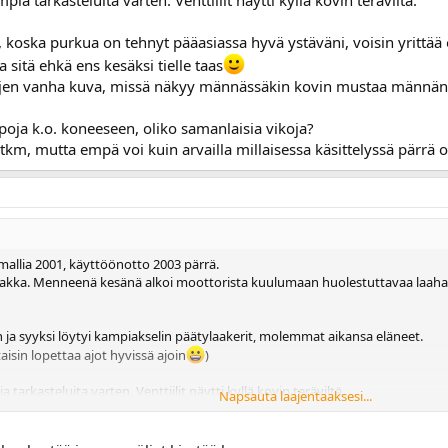
koska purkua on tehnyt pääasiassa hyvä ystäväni, voisin yrittää
a sitä ehkä ens kesäksi tielle taas
en vanha kuva, missä näkyy männässäkin kovin mustaa männänrenk
oja k.o. koneeseen, oliko samanlaisia vikoja?
tkm, mutta empä voi kuin arvailla millaisessa käsittelyssä pärrä 
mallia 2001, käyttöönotto 2003 pärrä.
saakka. Menneenä kesänä alkoi moottorista kuulumaan huolestuttavaa laaha
n ja syyksi löytyi kampiakselin päätylaakerit, molemmat aikansa eläneet.
taisin lopettaa ajot hyvissä ajoin
)
tarkasteluita varten. Venttiilit näytti kyllä kovin teräviltä.
Napsauta laajentaaksesi...
ka purkua on tehnyt pääasiassa hyvä ystäväni, voisin yrittää ottaa kuvia k
taas