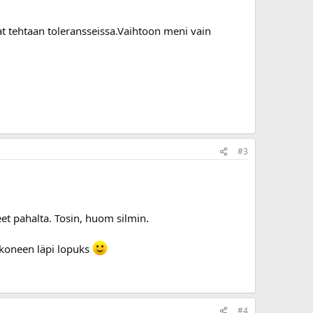
liekö ollut ohivuotoa..
t tehtaan toleransseissa.Vaihtoon meni vain
n minua, huonossa veikkaisin.
#3
eet pahalta. Tosin, huom silmin.
ukoneen läpi lopuks
#4