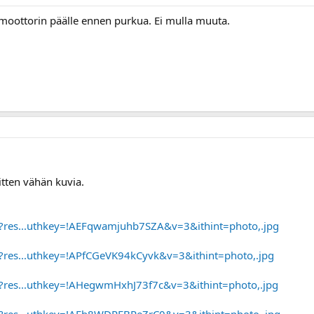
 moottorin päälle ennen purkua. Ei mulla muuta.
itten vähän kuvia.
ir?res...uthkey=!AEFqwamjuhb7SZA&v=3&ithint=photo,.jpg
ir?res...uthkey=!APfCGeVK94kCyvk&v=3&ithint=photo,.jpg
ir?res...uthkey=!AHegwmHxhJ73f7c&v=3&ithint=photo,.jpg
ir?res...uthkey=!AFb8WDPFBPeZrC0&v=3&ithint=photo,.jpg