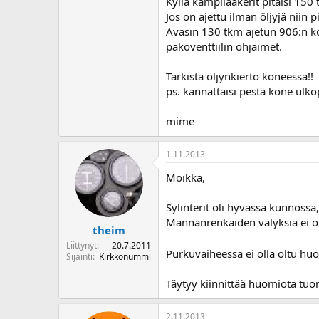
Kyllä kampilaakerit pitäisi 150
Kuva[CLICK]
muutamien viikkojen 
Jos on ajettu ilman öljyjä niin p
Avasin 130 tkm ajetun 906:n ko
Onko kukaan tehnyt täällä rempoja
pakoventtiilin ohjaimet.
Kovin vähältä tunnustaa tuo 50tkm
Tarkista öljynkierto koneessa!!
ps. kannattaisi pestä kone ulk
mime
1.11.2013
Moikka,
Sylinterit oli hyvässä kunnossa,
Männänrenkaiden välyksiä ei oll
theim
Liittynyt
20.7.2011
Purkuvaiheessa ei olla oltu hu
Sijainti
Kirkkonummi
Täytyy kiinnittää huomiota tuo
2.11.2013