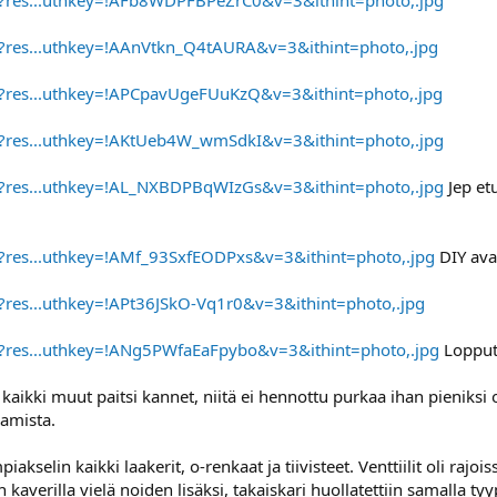
ir?res...uthkey=!AAnVtkn_Q4tAURA&v=3&ithint=photo,.jpg
ir?res...uthkey=!APCpavUgeFUuKzQ&v=3&ithint=photo,.jpg
ir?res...uthkey=!AKtUeb4W_wmSdkI&v=3&ithint=photo,.jpg
ir?res...uthkey=!AL_NXBDPBqWIzGs&v=3&ithint=photo,.jpg
Jep etu
ir?res...uthkey=!AMf_93SxfEODPxs&v=3&ithint=photo,.jpg
DIY avai
ir?res...uthkey=!APt36JSkO-Vq1r0&v=3&ithint=photo,.jpg
ir?res...uthkey=!ANg5PWfaEaFpybo&v=3&ithint=photo,.jpg
Lopput
aikki muut paitsi kannet, niitä ei hennottu purkaa ihan pieniksi os
aamista.
akselin kaikki laakerit, o-renkaat ja tiivisteet. Venttiilit oli rajois
 kaverilla vielä noiden lisäksi, takaiskari huollatettiin samalla tyyp