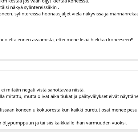
 tkm kestää jos vaan öljyt kiertää koneessa.
vanha kuva, missä näkyy männässäkin kovin mustaa männänrenkaiden alla, 
itäisi näkyä sylintereissäkin .
neen. sylintereissä hoonausjäljet vielä näkyvissä ja männänrekaa
 k.o. koneeseen, oliko samanlaisia vikoja?
, mutta empä voi kuin arvailla millaisessa käsittelyssä pärrä on ollut enne
opuolelta ennen avaamista, ettei mene lisää hiekkaa koneeseen!!
 ei mitään negatiivistä sanottavaa niistä.
a mitattu, mutta olivat aika tiukat ja päätyvälykset eivät näyttän
olissaan koneen ulkokuoresta kun kaikki puretut osat menee pes
n öljypumppuun ja tai siis kaikkialle ihan varmuuden vuoksi.