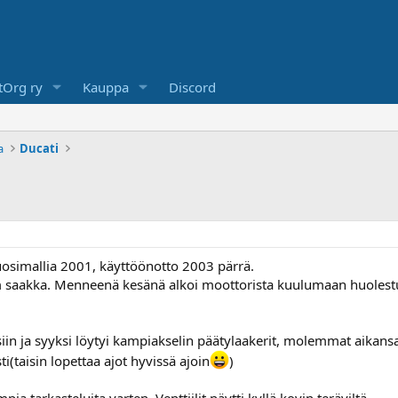
Org ry
Kauppa
Discord
a
Ducati
uosimallia 2001, käyttöönotto 2003 pärrä.
km saakka. Menneenä kesänä alkoi moottorista kuulumaan huolest
iin ja syyksi löytyi kampiakselin päätylaakerit, molemmat aikansa
ti(taisin lopettaa ajot hyvissä ajoin
)
ia tarkasteluita varten. Venttiilit näytti kyllä kovin teräviltä.