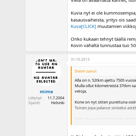
o
i
Kuvia nyt ei ole kummosempia, 
t
kasausvaiheista, yritys ois saad
t
Kuva[CLICK]
muutamien viikkoj
a
j
a
Onko kukaan tehnyt täällä remp
Kovin vähältä tunnustaa tuo 50
31.10.2013
theim sanoi:
Alla on n. 52tkm ajettu 750S vuosi
Mulla ollut kilometreistä 37tkm 
vetoja.
mime
Liittynyt
11.7.2004
Kone on nyt sitten purettuna osii
Sijainti
Helsinki
Toinen jopa palanut siniseksi asti(
Vielä on avaamatta kannet, isompia 
Kuvia nyt ei ole kummosempia, kos
saada sitä ehkä ens kesäksi tielle 