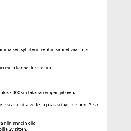
mmaisen sylinterin venttiilikannet väärin ja
n millä kannet kiristeltiin.
ulos - 300km takana rempan jälkeen.
iksi asti jotta vedestä pääsisi täysin eroon. Pesin
sa niin annoin olla.
illä 2v sitten.