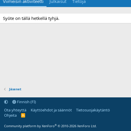
Viimeisin aktiviteetti
Julkaisut
Tietoja
Syöte on tällä hetkellä tyhjä.
Jäsenet
Finnish (FI)
Ota yhteyttä
Käyttöehdot ja säännöt
Tietosuojakäytäntö
Ohjeita
R
S
S
®
Community platform by XenForo
© 2010-2026 XenForo Ltd.