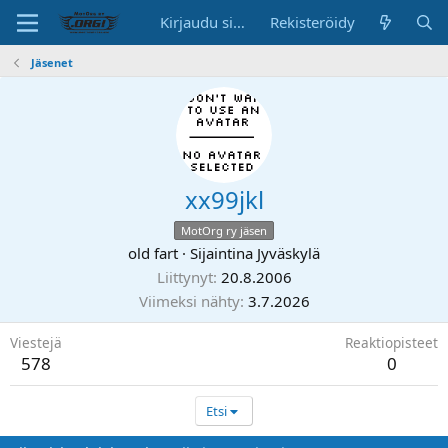
Kirjaudu sisään
Rekisteröidy
Jäsenet
xx99jkl
MotOrg ry jäsen
old fart
·
Sijaintina
Jyväskylä
Liittynyt
20.8.2006
Viimeksi nähty
3.7.2026
Viestejä
Reaktiopisteet
578
0
Etsi