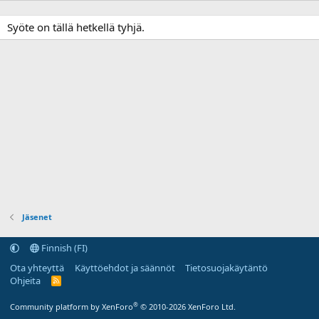
Syöte on tällä hetkellä tyhjä.
Jäsenet
Finnish (FI)
Ota yhteyttä
Käyttöehdot ja säännöt
Tietosuojakäytäntö
Ohjeita
R
S
S
®
Community platform by XenForo
© 2010-2026 XenForo Ltd.