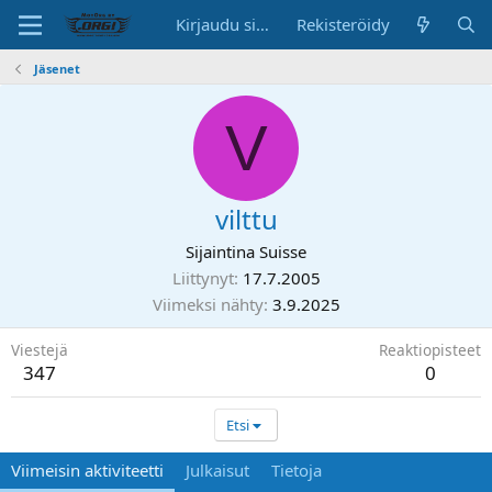
Kirjaudu sisään
Rekisteröidy
Jäsenet
V
vilttu
Sijaintina
Suisse
Liittynyt
17.7.2005
Viimeksi nähty
3.9.2025
Viestejä
Reaktiopisteet
347
0
Etsi
Viimeisin aktiviteetti
Julkaisut
Tietoja