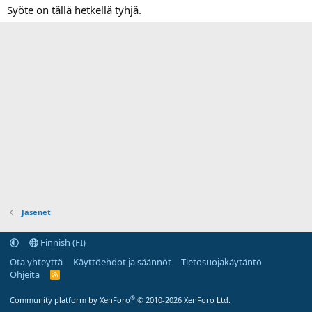
Syöte on tällä hetkellä tyhjä.
Jäsenet
Finnish (FI)
Ota yhteyttä
Käyttöehdot ja säännöt
Tietosuojakäytäntö
Ohjeita
R
S
S
®
Community platform by XenForo
© 2010-2026 XenForo Ltd.