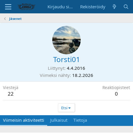
Kirjaudu sisään
Rekisteröidy
Jäsenet
Torsti01
Liittynyt
4.4.2016
Viimeksi nähty
18.2.2026
Viestejä
Reaktiopisteet
22
0
Etsi
Viimeisin aktiviteetti
Julkaisut
Tietoja