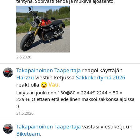
tehtynä. Sopivasti tehoa ja mukava ajoasento.
2.6.2026
Takapainoinen Taapertaja
reagoi käyttäjän
Harzzu
viestiin ketjussa
Sakkokertymä 2026
reaktiolla
Vau
.
Liitytään joukkoon 130@80 = 2244€ 2244 + 50 =
2294€ Olettaen että edellinen maksoi sakkonsa ajoissa
:)
31.5.2026
Takapainoinen Taapertaja
vastasi viestiketjuun
Biketeam
.