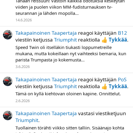
Tänään reissuun! Vastoin kaikkia odotuksia keskeytän
viiden ja puolen viikon MM-fudisturnauksen tv-
seurannan ja lähden mopolla...
14.6.2026
Takapainoinen Taapertaja
reagoi käyttäjän
B12
viestiin ketjussa
Triumphit
reaktiolla
Tykkää
.
Speed Twin oli itselläkin tiukasti loppumetreille
mukana, mutta kokeillaan nyt vaihteeksi bemaria, kun
parista Trumpasta jo kokemusta...
3.6.2026
Takapainoinen Taapertaja
reagoi käyttäjän
PoS
viestiin ketjussa
Triumphit
reaktiolla
Tykkää
.
Tämä on kyllä kiehtovan oloinen kapine. Onnittelut.
2.6.2026
Takapainoinen Taapertaja
vastasi viestiketjuun
Triumphit
.
Tuollainen törähti viikko sitten talliin. Sisäänajo kohta