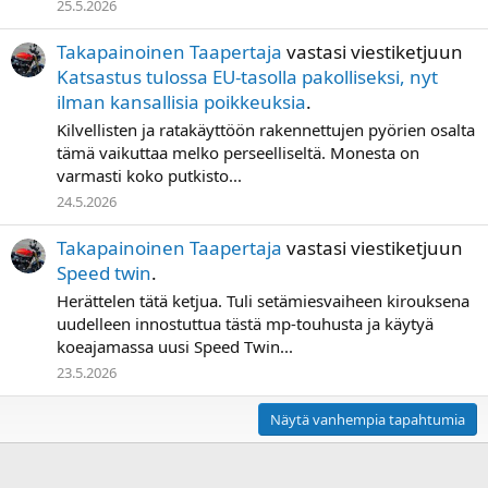
25.5.2026
Takapainoinen Taapertaja
vastasi viestiketjuun
Katsastus tulossa EU-tasolla pakolliseksi, nyt
ilman kansallisia poikkeuksia
.
Kilvellisten ja ratakäyttöön rakennettujen pyörien osalta
tämä vaikuttaa melko perseelliseltä. Monesta on
varmasti koko putkisto...
24.5.2026
Takapainoinen Taapertaja
vastasi viestiketjuun
Speed twin
.
Herättelen tätä ketjua. Tuli setämiesvaiheen kirouksena
uudelleen innostuttua tästä mp-touhusta ja käytyä
koeajamassa uusi Speed Twin...
23.5.2026
Näytä vanhempia tapahtumia