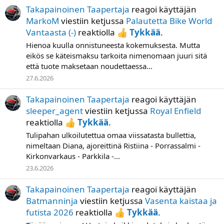
Takapainoinen Taapertaja
reagoi käyttäjän
MarkoM
viestiin ketjussa
Palautetta Bike World
Vantaasta (-)
reaktiolla
Tykkää
.
Hienoa kuulla onnistuneesta kokemuksesta. Mutta
eikös se käteismaksu tarkoita nimenomaan juuri sitä
että tuote maksetaan noudettaessa...
27.6.2026
Takapainoinen Taapertaja
reagoi käyttäjän
sleeper_agent
viestiin ketjussa
Royal Enfield
reaktiolla
Tykkää
.
Tulipahan ulkoilutettua omaa viissatasta bullettia,
nimeltaan Diana, ajoreittinä Ristiina - Porrassalmi -
Kirkonvarkaus - Parkkila -...
23.6.2026
Takapainoinen Taapertaja
reagoi käyttäjän
Batmanninja
viestiin ketjussa
Vasenta kaistaa ja
futista 2026
reaktiolla
Tykkää
.