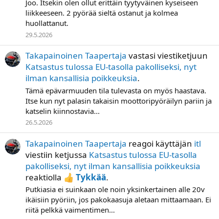
Joo. Itsekin olen ollut erittäin tyytyväinen kyseiseen
liikkeeseen. 2 pyörää sieltä ostanut ja kolmea
huollattanut.
29.5.2026
Takapainoinen Taapertaja
vastasi viestiketjuun
Katsastus tulossa EU-tasolla pakolliseksi, nyt
ilman kansallisia poikkeuksia
.
Tämä epävarmuuden tila tulevasta on myös haastava.
Itse kun nyt palasin takaisin moottoripyöräilyn pariin ja
katselin kiinnostavia...
26.5.2026
Takapainoinen Taapertaja
reagoi käyttäjän
itl
viestiin ketjussa
Katsastus tulossa EU-tasolla
pakolliseksi, nyt ilman kansallisia poikkeuksia
reaktiolla
Tykkää
.
Putkiasia ei suinkaan ole noin yksinkertainen alle 20v
ikäisiin pyöriin, jos pakokaasuja aletaan mittaamaan. Ei
riitä pelkkä vaimentimen...