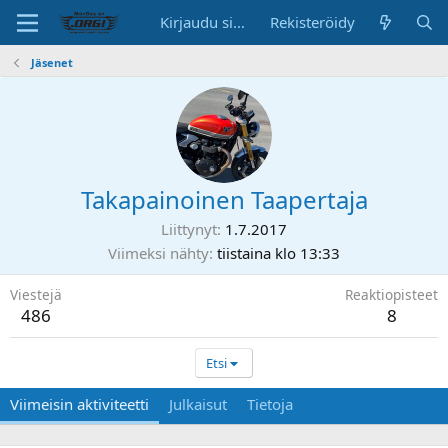
Kirjaudu sisään
Rekisteröidy
Jäsenet
Takapainoinen Taapertaja
Liittynyt
1.7.2017
Viimeksi nähty
tiistaina klo 13:33
Viestejä
Reaktiopisteet
486
8
Etsi
Viimeisin aktiviteetti
Julkaisut
Tietoja