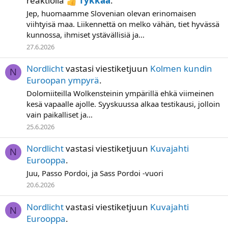
reaktiolla
Tykkää
.
Jep, huomaamme Slovenian olevan erinomaisen
viihtyisä maa. Liikennettä on melko vähän, tiet hyvässä
kunnossa, ihmiset ystävällisiä ja...
27.6.2026
Nordlicht
vastasi viestiketjuun
Kolmen kundin
N
Euroopan ympyrä
.
Dolomiiteilla Wolkensteinin ympärillä ehkä viimeinen
kesä vapaalle ajolle. Syyskuussa alkaa testikausi, jolloin
vain paikalliset ja...
25.6.2026
Nordlicht
vastasi viestiketjuun
Kuvajahti
N
Eurooppa
.
Juu, Passo Pordoi, ja Sass Pordoi -vuori
20.6.2026
Nordlicht
vastasi viestiketjuun
Kuvajahti
N
Eurooppa
.