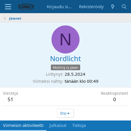
Kirjaudu sisään
Rekisteröidy
Jäsenet
N
Nordlicht
MotOrg ry jäsen
Liittynyt
28.5.2024
Viimeksi nähty
tänään klo 00:49
Viestejä
Reaktiopisteet
51
0
Etsi
Viimeisin aktiviteetti
Julkaisut
Tietoja