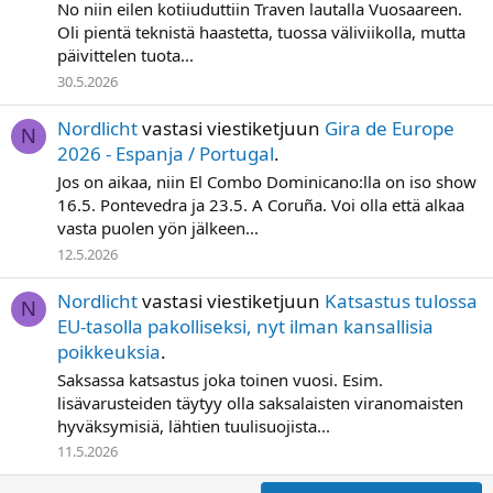
No niin eilen kotiiuduttiin Traven lautalla Vuosaareen.
Oli pientä teknistä haastetta, tuossa väliviikolla, mutta
päivittelen tuota...
30.5.2026
Nordlicht
vastasi viestiketjuun
Gira de Europe
N
2026 - Espanja / Portugal
.
Jos on aikaa, niin El Combo Dominicano:lla on iso show
16.5. Pontevedra ja 23.5. A Coruña. Voi olla että alkaa
vasta puolen yön jälkeen...
12.5.2026
Nordlicht
vastasi viestiketjuun
Katsastus tulossa
N
EU-tasolla pakolliseksi, nyt ilman kansallisia
poikkeuksia
.
Saksassa katsastus joka toinen vuosi. Esim.
lisävarusteiden täytyy olla saksalaisten viranomaisten
hyväksymisiä, lähtien tuulisuojista...
11.5.2026