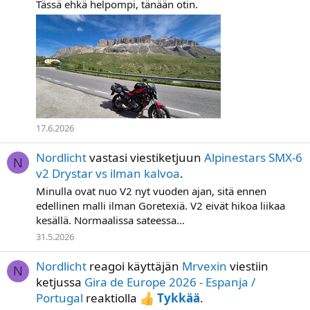
Tässä ehkä helpompi, tänään otin.
17.6.2026
Nordlicht
vastasi viestiketjuun
Alpinestars SMX-6
N
v2 Drystar vs ilman kalvoa
.
Minulla ovat nuo V2 nyt vuoden ajan, sitä ennen
edellinen malli ilman Goretexiä. V2 eivät hikoa liikaa
kesällä. Normaalissa sateessa...
31.5.2026
Nordlicht
reagoi käyttäjän
Mrvexin
viestiin
N
ketjussa
Gira de Europe 2026 - Espanja /
Portugal
reaktiolla
Tykkää
.