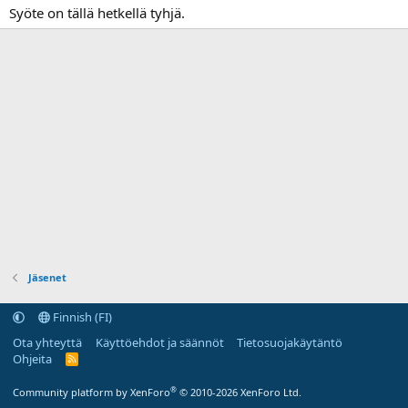
Syöte on tällä hetkellä tyhjä.
Jäsenet
Finnish (FI)
Ota yhteyttä
Käyttöehdot ja säännöt
Tietosuojakäytäntö
Ohjeita
R
S
S
®
Community platform by XenForo
© 2010-2026 XenForo Ltd.