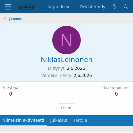
Kirjaudu sisään
Rekisteröidy
Jäsenet
N
NiklasLeinonen
Liittynyt
2.6.2026
Viimeksi nähty
2.6.2026
Viestejä
Reaktiopisteet
0
0
Etsi
Viimeisin aktiviteetti
Julkaisut
Tietoja