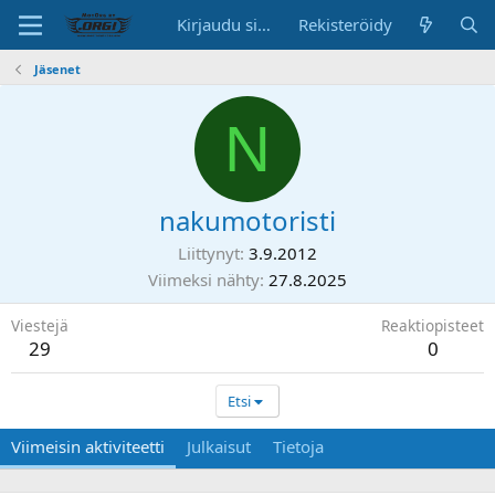
Kirjaudu sisään
Rekisteröidy
Jäsenet
N
nakumotoristi
Liittynyt
3.9.2012
Viimeksi nähty
27.8.2025
Viestejä
Reaktiopisteet
29
0
Etsi
Viimeisin aktiviteetti
Julkaisut
Tietoja