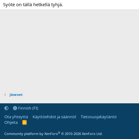
Syöte on tällä hetkellä tyhjä.
Jäsenet
Finnish (FI)
Ota yhteyttä
Käyttöehdot ja säännöt
Tietosuojakäytäntö
Ohjeita
R
S
S
®
Community platform by XenForo
© 2010-2026 XenForo Ltd.