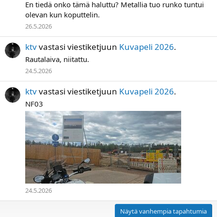
En tiedä onko tämä haluttu? Metallia tuo runko tuntui
olevan kun koputtelin.
26.5.2026
ktv
vastasi viestiketjuun
Kuvapeli 2026
.
Rautalaiva, niitattu.
24.5.2026
ktv
vastasi viestiketjuun
Kuvapeli 2026
.
NF03
24.5.2026
Näytä vanhempia tapahtumia