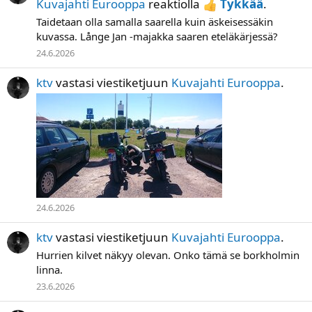
Kuvajahti Eurooppa
reaktiolla
Tykkää
.
Taidetaan olla samalla saarella kuin äskeisessäkin
kuvassa. Långe Jan -majakka saaren eteläkärjessä?
24.6.2026
ktv
vastasi viestiketjuun
Kuvajahti Eurooppa
.
24.6.2026
ktv
vastasi viestiketjuun
Kuvajahti Eurooppa
.
Hurrien kilvet näkyy olevan. Onko tämä se borkholmin
linna.
23.6.2026