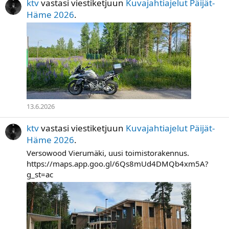
ktv
vastasi viestiketjuun
Kuvajahtiajelut Päijät-
Häme 2026
.
13.6.2026
ktv
vastasi viestiketjuun
Kuvajahtiajelut Päijät-
Häme 2026
.
Versowood Vierumäki, uusi toimistorakennus.
https://maps.app.goo.gl/6Qs8mUd4DMQb4xm5A?
g_st=ac