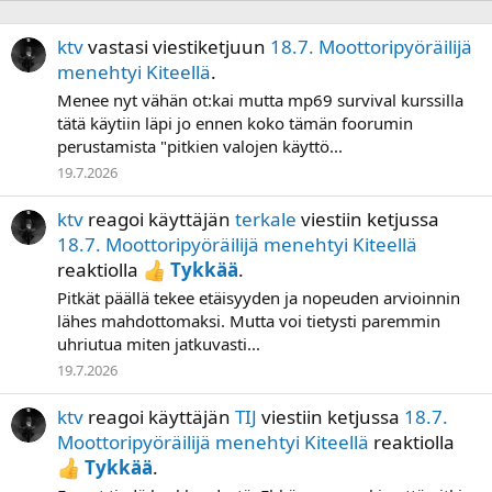
ktv
vastasi viestiketjuun
18.7. Moottoripyöräilijä
menehtyi Kiteellä
.
Menee nyt vähän ot:kai mutta mp69 survival kurssilla
tätä käytiin läpi jo ennen koko tämän foorumin
perustamista "pitkien valojen käyttö...
19.7.2026
ktv
reagoi käyttäjän
terkale
viestiin ketjussa
18.7. Moottoripyöräilijä menehtyi Kiteellä
reaktiolla
Tykkää
.
Pitkät päällä tekee etäisyyden ja nopeuden arvioinnin
lähes mahdottomaksi. Mutta voi tietysti paremmin
uhriutua miten jatkuvasti...
19.7.2026
ktv
reagoi käyttäjän
TIJ
viestiin ketjussa
18.7.
Moottoripyöräilijä menehtyi Kiteellä
reaktiolla
Tykkää
.