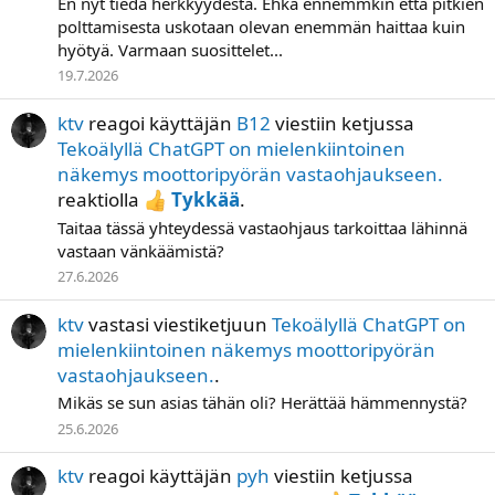
En nyt tiedä herkkyydestä. Ehkä ennemmkin että pitkien
polttamisesta uskotaan olevan enemmän haittaa kuin
hyötyä. Varmaan suosittelet...
19.7.2026
ktv
reagoi käyttäjän
B12
viestiin ketjussa
Tekoälyllä ChatGPT on mielenkiintoinen
näkemys moottoripyörän vastaohjaukseen.
reaktiolla
Tykkää
.
Taitaa tässä yhteydessä vastaohjaus tarkoittaa lähinnä
vastaan vänkäämistä?
27.6.2026
ktv
vastasi viestiketjuun
Tekoälyllä ChatGPT on
mielenkiintoinen näkemys moottoripyörän
vastaohjaukseen.
.
Mikäs se sun asias tähän oli? Herättää hämmennystä?
25.6.2026
ktv
reagoi käyttäjän
pyh
viestiin ketjussa