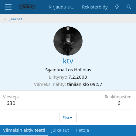
Kirjaudu sisään
Rekisteröidy
Jäsenet
ktv
Sijaintina
Los Hollolas
Liittynyt
7.2.2003
Viimeksi nähty
tänään klo 09:57
Viestejä
Reaktiopisteet
630
6
Etsi
Viimeisin aktiviteetti
Julkaisut
Tietoja