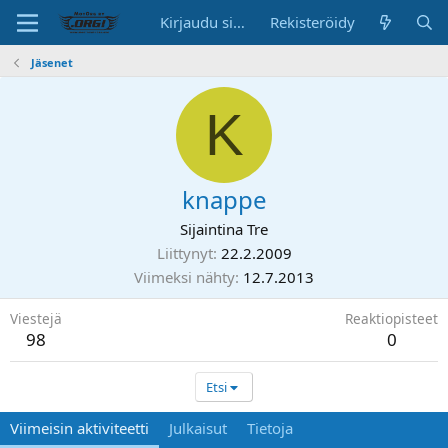
Kirjaudu sisään
Rekisteröidy
Jäsenet
K
knappe
Sijaintina
Tre
Liittynyt
22.2.2009
Viimeksi nähty
12.7.2013
Viestejä
Reaktiopisteet
98
0
Etsi
Viimeisin aktiviteetti
Julkaisut
Tietoja