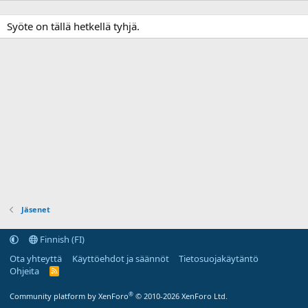
Syöte on tällä hetkellä tyhjä.
Jäsenet
Finnish (FI)
Ota yhteyttä
Käyttöehdot ja säännöt
Tietosuojakäytäntö
Ohjeita
R
S
S
®
Community platform by XenForo
© 2010-2026 XenForo Ltd.