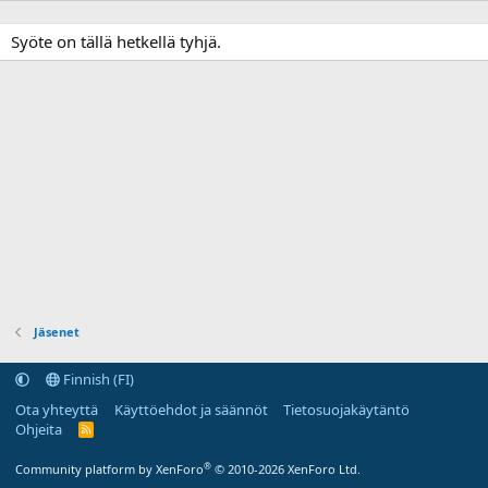
Syöte on tällä hetkellä tyhjä.
Jäsenet
Finnish (FI)
Ota yhteyttä
Käyttöehdot ja säännöt
Tietosuojakäytäntö
Ohjeita
R
S
S
®
Community platform by XenForo
© 2010-2026 XenForo Ltd.