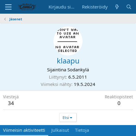
Kirjaudu sisään
Rekisteröidy
Jäsenet
klaapu
Sijaintina
Sodankylä
Liittynyt
6.5.2011
Viimeksi nähty
19.5.2024
Viestejä
Reaktiopisteet
34
0
Etsi
Viimeisin aktiviteetti
Julkaisut
Tietoja