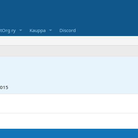
tOrg ry
Kauppa
Discord
2015