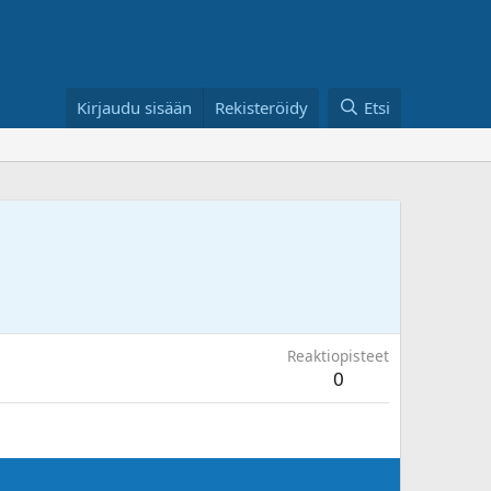
Kirjaudu sisään
Rekisteröidy
Etsi
Reaktiopisteet
0