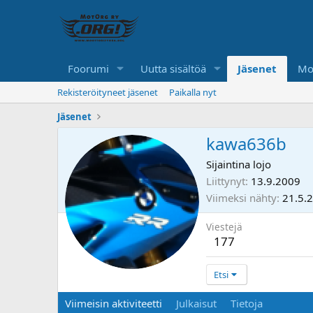
Foorumi
Uutta sisältöä
Jäsenet
Mo
Rekisteröityneet jäsenet
Paikalla nyt
Jäsenet
kawa636b
Sijaintina
lojo
Liittynyt
13.9.2009
Viimeksi nähty
21.5.
Viestejä
177
Etsi
Viimeisin aktiviteetti
Julkaisut
Tietoja