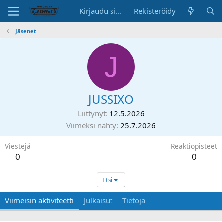
Kirjaudu sisään
Rekisteröidy
Jäsenet
J
JUSSIXO
Liittynyt
12.5.2026
Viimeksi nähty
25.7.2026
Viestejä
Reaktiopisteet
0
0
Etsi
Viimeisin aktiviteetti
Julkaisut
Tietoja