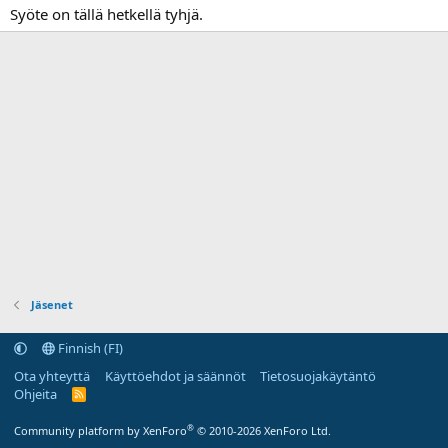
Syöte on tällä hetkellä tyhjä.
Jäsenet
Finnish (FI)
Ota yhteyttä
Käyttöehdot ja säännöt
Tietosuojakäytäntö
Ohjeita
R
S
S
®
Community platform by XenForo
© 2010-2026 XenForo Ltd.