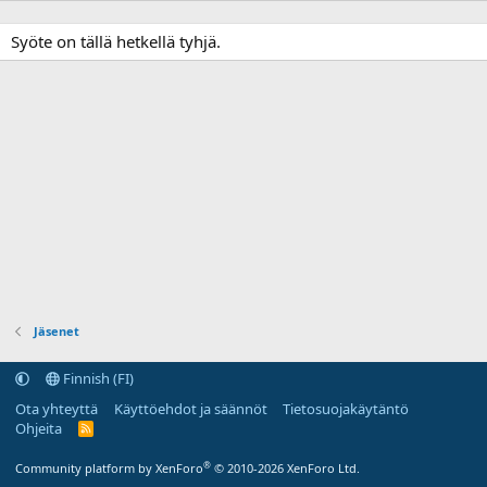
Syöte on tällä hetkellä tyhjä.
Jäsenet
Finnish (FI)
Ota yhteyttä
Käyttöehdot ja säännöt
Tietosuojakäytäntö
Ohjeita
R
S
S
®
Community platform by XenForo
© 2010-2026 XenForo Ltd.