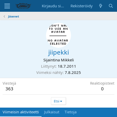
Kirjaudu sisään
Rekisteröidy
Jäsenet
jiipekki
Sijaintina
Mikkeli
Liittynyt
18.7.2011
Viimeksi nähty
7.8.2025
Viestejä
Reaktiopisteet
363
0
Etsi
Viimeisin aktiviteetti
Julkaisut
Tietoja