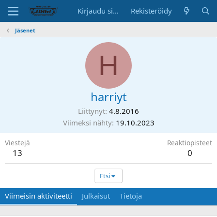
Kirjaudu sisään
Rekisteröidy
Jäsenet
H
harriyt
Liittynyt
4.8.2016
Viimeksi nähty
19.10.2023
Viestejä
Reaktiopisteet
13
0
Etsi
Viimeisin aktiviteetti
Julkaisut
Tietoja