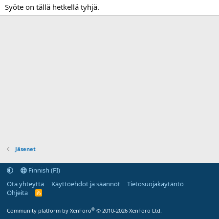
Syöte on tällä hetkellä tyhjä.
Jäsenet
Finnish (FI)
Ota yhteyttä
Käyttöehdot ja säännöt
Tietosuojakäytäntö
Ohjeita
R
S
S
®
Community platform by XenForo
© 2010-2026 XenForo Ltd.