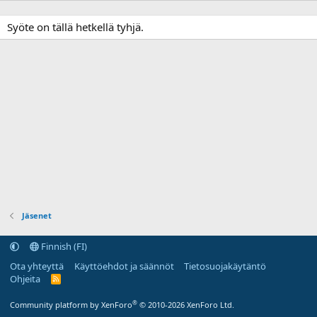
Syöte on tällä hetkellä tyhjä.
Jäsenet
Finnish (FI)
Ota yhteyttä
Käyttöehdot ja säännöt
Tietosuojakäytäntö
Ohjeita
R
S
S
®
Community platform by XenForo
© 2010-2026 XenForo Ltd.