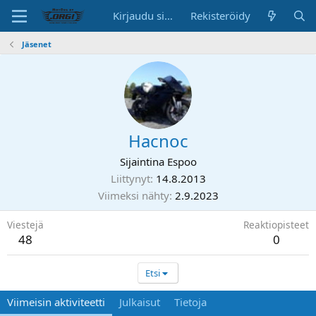
Kirjaudu sisään
Rekisteröidy
Jäsenet
Hacnoc
Sijaintina
Espoo
Liittynyt
14.8.2013
Viimeksi nähty
2.9.2023
Viestejä
Reaktiopisteet
48
0
Etsi
Viimeisin aktiviteetti
Julkaisut
Tietoja