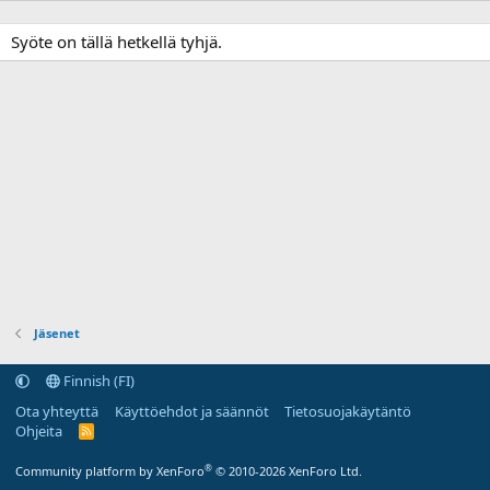
Syöte on tällä hetkellä tyhjä.
Jäsenet
Finnish (FI)
Ota yhteyttä
Käyttöehdot ja säännöt
Tietosuojakäytäntö
Ohjeita
R
S
S
®
Community platform by XenForo
© 2010-2026 XenForo Ltd.