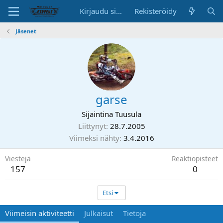
Kirjaudu sisään
Rekisteröidy
Jäsenet
garse
Sijaintina
Tuusula
Liittynyt
28.7.2005
Viimeksi nähty
3.4.2016
Viestejä
Reaktiopisteet
157
0
Etsi
Viimeisin aktiviteetti
Julkaisut
Tietoja