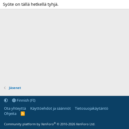
Syöte on tällä hetkellä tyhjä.
Jäsenet
Finnish (FI)
Ota yhteyttä
Käyttöehdot ja säännöt
Tietosuojakäytäntö
Ohjeita
R
S
S
®
Community platform by XenForo
© 2010-2026 XenForo Ltd.