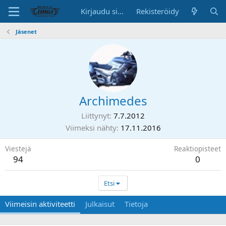
Kirjaudu sisään
Rekisteröidy
Jäsenet
Archimedes
Liittynyt
7.7.2012
Viimeksi nähty
17.11.2016
Viestejä
Reaktiopisteet
94
0
Etsi
Viimeisin aktiviteetti
Julkaisut
Tietoja