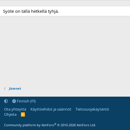
Syöte on tällä hetkellä tyhjä.
Jäsenet
Finnish (FI)
Ota yhteyttä
Käyttöehdot ja säännöt
Tietosuojakäytäntö
Ohjeita
R
S
S
®
Community platform by XenForo
© 2010-2026 XenForo Ltd.