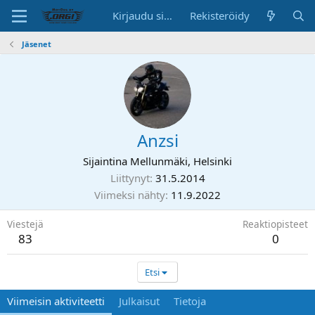
Kirjaudu sisään
Rekisteröidy
Jäsenet
Anzsi
Sijaintina
Mellunmäki, Helsinki
Liittynyt
31.5.2014
Viimeksi nähty
11.9.2022
Viestejä
Reaktiopisteet
83
0
Etsi
Viimeisin aktiviteetti
Julkaisut
Tietoja