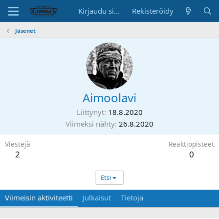
Kirjaudu sisään
Rekisteröidy
Jäsenet
Aimoolavi
Liittynyt
18.8.2020
Viimeksi nähty
26.8.2020
Viestejä
Reaktiopisteet
2
0
Etsi
Viimeisin aktiviteetti
Julkaisut
Tietoja