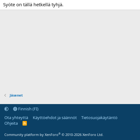
Syöte on tällä hetkellä tyhjä.
Jäsenet
Finnish (FI)
Ota yhteyttä
Käyttöehdot ja säännöt
Tietosuojakäytäntö
Ohjeita
R
S
S
®
Community platform by XenForo
© 2010-2026 XenForo Ltd.