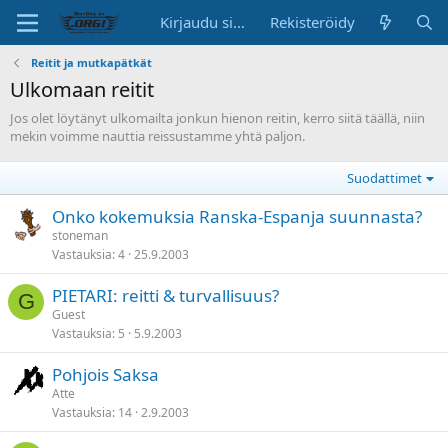
Kirjaudu sisään
Rekisteröidy
Reitit ja mutkapätkät
Ulkomaan reitit
Jos olet löytänyt ulkomailta jonkun hienon reitin, kerro siitä täällä, niin
mekin voimme nauttia reissustamme yhtä paljon.
Suodattimet
Onko kokemuksia Ranska-Espanja suunnasta?
stoneman
Vastauksia
4
25.9.2003
PIETARI: reitti & turvallisuus?
G
Guest
Vastauksia
5
5.9.2003
Pohjois Saksa
Atte
Vastauksia
14
2.9.2003