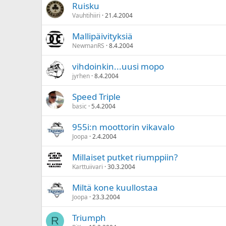
Ruisku
Vauhtihiiri
21.4.2004
Mallipäivityksiä
NewmanRS
8.4.2004
vihdoinkin...uusi mopo
jyrhen
8.4.2004
Speed Triple
basic
5.4.2004
955i:n moottorin vikavalo
Joopa
2.4.2004
Millaiset putket riumppiin?
Karttuiivari
30.3.2004
Miltä kone kuullostaa
Joopa
23.3.2004
Triumph
R