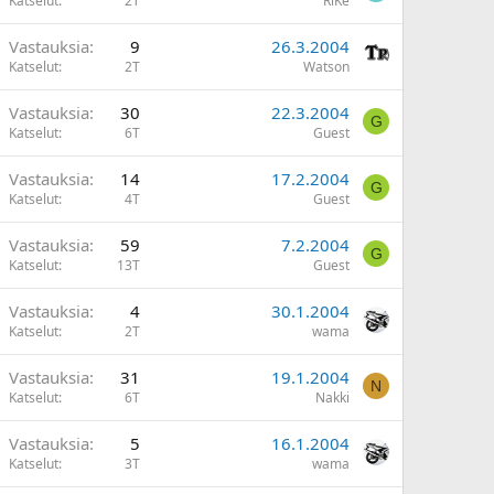
Katselut
2T
RiKe
Vastauksia
9
26.3.2004
Katselut
2T
Watson
Vastauksia
30
22.3.2004
G
Katselut
6T
Guest
Vastauksia
14
17.2.2004
G
Katselut
4T
Guest
Vastauksia
59
7.2.2004
G
Katselut
13T
Guest
Vastauksia
4
30.1.2004
Katselut
2T
wama
Vastauksia
31
19.1.2004
N
Katselut
6T
Nakki
Vastauksia
5
16.1.2004
Katselut
3T
wama