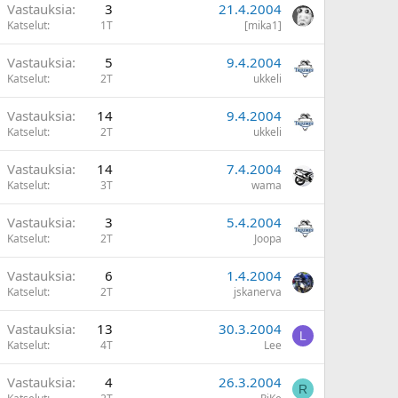
Vastauksia
3
21.4.2004
Katselut
1T
[mika1]
Vastauksia
5
9.4.2004
Katselut
2T
ukkeli
Vastauksia
14
9.4.2004
Katselut
2T
ukkeli
Vastauksia
14
7.4.2004
Katselut
3T
wama
Vastauksia
3
5.4.2004
Katselut
2T
Joopa
Vastauksia
6
1.4.2004
Katselut
2T
jskanerva
Vastauksia
13
30.3.2004
L
Katselut
4T
Lee
Vastauksia
4
26.3.2004
R