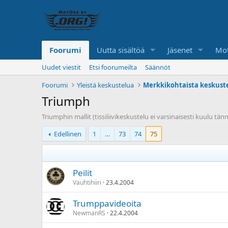
Foorumi
Uutta sisältöä
Jäsenet
Mot
Uudet viestit
Etsi foorumeilta
Säännöt
Foorumi
Yleistä keskustelua
Merkkikohtaista keskust
Triumph
Triumphin mallit (tissiliivikeskustelu ei varsinaisesti kuulu tän
Edellinen
1
…
73
74
75
Peilit
Vauhtihiiri
23.4.2004
Trumppavideoita
NewmanRS
22.4.2004