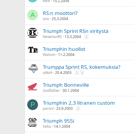
RiKe
15.2.2004
RS:n moottori?
A
ano
25.3.2004
Triumph Sprint RSn viritystä
NewmanRS
13.3.2004
2
Triumphin huollot
Watson
11.2.2004
Trumppa Sprint RS, kokemuksia?
ukkeli
20.4.2003
2
3
Triumph Bonneville
Godfather
30.1.2004
Triumphin 2,3 litranen custom
P
paroni
23.9.2003
2
Triumph 955i
Sebu
14.1.2004