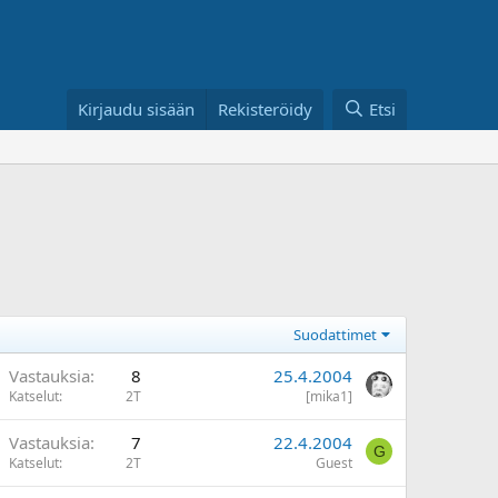
Kirjaudu sisään
Rekisteröidy
Etsi
Suodattimet
Vastauksia
8
25.4.2004
Katselut
2T
[mika1]
Vastauksia
7
22.4.2004
G
Katselut
2T
Guest