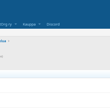
Org ry
Kauppa
Discord
elua
ne)