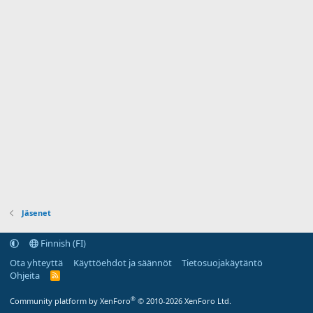
Jäsenet
Finnish (FI)
Ota yhteyttä
Käyttöehdot ja säännöt
Tietosuojakäytäntö
Ohjeita
R
S
S
®
Community platform by XenForo
© 2010-2026 XenForo Ltd.