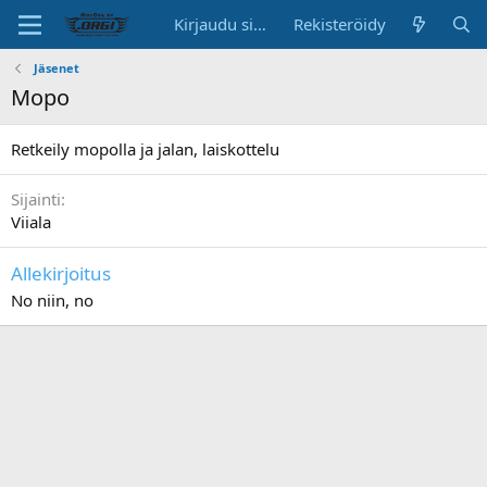
Kirjaudu sisään
Rekisteröidy
Jäsenet
Mopo
Retkeily mopolla ja jalan, laiskottelu
Sijainti
Viiala
Allekirjoitus
No niin, no