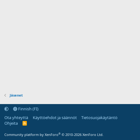
Jäsenet
Finnish (FI)
Ota yhteyttä
Käyttöehdot ja säännöt
Tietosuojakäytäntö
Ohjeita
R
S
S
®
Community platform by XenForo
© 2010-2026 XenForo Ltd.