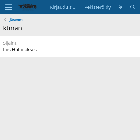
Kirjaudu sisään
Rekisteröidy
Jäsenet
ktman
Sijainti
Los Hollolakses