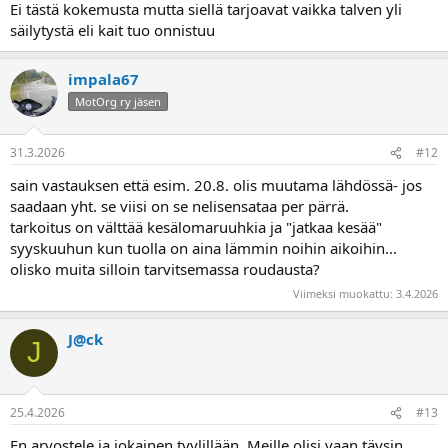
Ei tästä kokemusta mutta siellä tarjoavat vaikka talven yli
säilytystä eli kait tuo onnistuu
impala67
MotOrg ry jäsen
31.3.2026
#12
sain vastauksen että esim. 20.8. olis muutama lähdössä- jos
saadaan yht. se viisi on se nelisensataa per pärrä.
tarkoitus on välttää kesälomaruuhkia ja "jatkaa kesää"
syyskuuhun kun tuolla on aina lämmin noihin aikoihin...
olisko muita silloin tarvitsemassa roudausta?
Viimeksi muokattu:
3.4.2026
J@ck
J
25.4.2026
#13
En arvostele ja jokainen tyylillään. Meille olisi vaan täysin