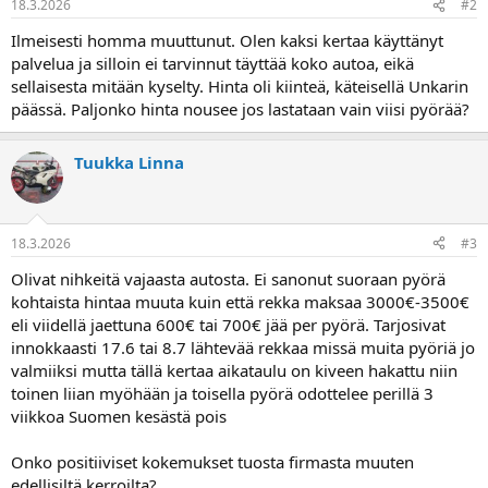
18.3.2026
#2
Ilmeisesti homma muuttunut. Olen kaksi kertaa käyttänyt
palvelua ja silloin ei tarvinnut täyttää koko autoa, eikä
sellaisesta mitään kyselty. Hinta oli kiinteä, käteisellä Unkarin
päässä. Paljonko hinta nousee jos lastataan vain viisi pyörää?
Tuukka Linna
18.3.2026
#3
Olivat nihkeitä vajaasta autosta. Ei sanonut suoraan pyörä
kohtaista hintaa muuta kuin että rekka maksaa 3000€-3500€
eli viidellä jaettuna 600€ tai 700€ jää per pyörä. Tarjosivat
innokkaasti 17.6 tai 8.7 lähtevää rekkaa missä muita pyöriä jo
valmiiksi mutta tällä kertaa aikataulu on kiveen hakattu niin
toinen liian myöhään ja toisella pyörä odottelee perillä 3
viikkoa Suomen kesästä pois
Onko positiiviset kokemukset tuosta firmasta muuten
edellisiltä kerroilta?