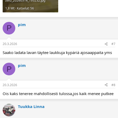
IMG_20260314_195232.jpg
1,8 Mt · Katselut: 56
pim
P
20.3.2026
#7
Saako ladata lavan täytee laukkuja kypäriä ajosaappaita yms
pim
P
20.3.2026
#8
Ois kaks teneree mahdollisesti tulossa,jos kaik menee putkee
Tuukka Linna