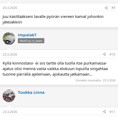
20.3.2026
#9
Juu käsittääkseni lavalle pyörän viereen kamat johonkin
jätesäkkiin
impala67
MotOrg ry jäsen
23.3.2026
#10
Kyllä kiinnostaisi- ei siis tartte olla tuolla itse purkamassa-
ajatus olisi mennä vasta vaikka elokuun lopuilla singahtaa
tuonne pärrällä ajelemaan, ajokautta jatkamaan...
Viimeksi muokattu:
23.3.2026
Tuukka Linna
23.3.2026
#11