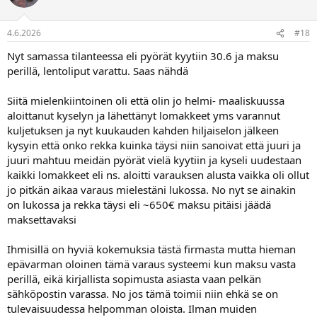
4.6.2026
#18
Nyt samassa tilanteessa eli pyörät kyytiin 30.6 ja maksu
perillä, lentoliput varattu. Saas nähdä
Siitä mielenkiintoinen oli että olin jo helmi- maaliskuussa
aloittanut kyselyn ja lähettänyt lomakkeet yms varannut
kuljetuksen ja nyt kuukauden kahden hiljaiselon jälkeen
kysyin että onko rekka kuinka täysi niin sanoivat että juuri ja
juuri mahtuu meidän pyörät vielä kyytiin ja kyseli uudestaan
kaikki lomakkeet eli ns. aloitti varauksen alusta vaikka oli ollut
jo pitkän aikaa varaus mielestäni lukossa. No nyt se ainakin
on lukossa ja rekka täysi eli ~650€ maksu pitäisi jäädä
maksettavaksi
Ihmisillä on hyviä kokemuksia tästä firmasta mutta hieman
epävarman oloinen tämä varaus systeemi kun maksu vasta
perillä, eikä kirjallista sopimusta asiasta vaan pelkän
sähköpostin varassa. No jos tämä toimii niin ehkä se on
tulevaisuudessa helpomman oloista. Ilman muiden