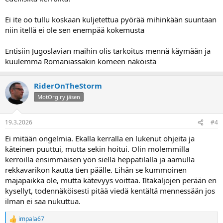
Ei ite oo tullu koskaan kuljetettua pyörää mihinkään suuntaan
niin itellä ei ole sen enempää kokemusta
Entisiin Jugoslavian maihin olis tarkoitus mennä käymään ja
kuulemma Romaniassakin komeen näköistä
RiderOnTheStorm
MotOrg ry jäsen
19.3.2026
#4
Ei mitään ongelmia. Ekalla kerralla en lukenut ohjeita ja
käteinen puuttui, mutta sekin hoitui. Olin molemmilla
kerroilla ensimmäisen yön siellä heppatilalla ja aamulla
rekkavarikon kautta tien päälle. Eihän se kummoinen
majapaikka ole, mutta kätevyys voittaa. Iltakaljojen perään en
kysellyt, todennäköisesti pitää viedä kentältä mennessään jos
ilman ei saa nukuttua.
impala67
R