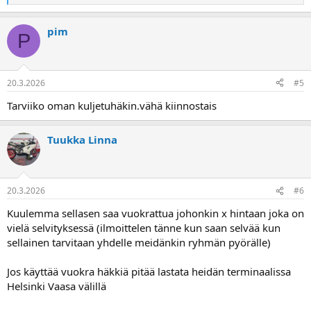
e
a
pim
k
P
t
i
o
t
20.3.2026
#5
:
Tarviiko oman kuljetuhäkin.vähä kiinnostais
Tuukka Linna
20.3.2026
#6
Kuulemma sellasen saa vuokrattua johonkin x hintaan joka on
vielä selvityksessä (ilmoittelen tänne kun saan selvää kun
sellainen tarvitaan yhdelle meidänkin ryhmän pyörälle)
Jos käyttää vuokra häkkiä pitää lastata heidän terminaalissa
Helsinki Vaasa välillä