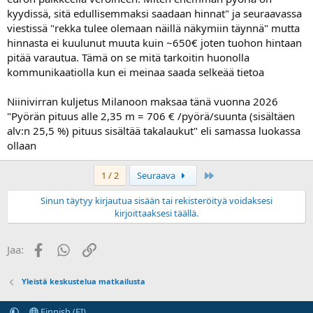
kyydissä, sitä edullisemmaksi saadaan hinnat" ja seuraavassa
viestissä "rekka tulee olemaan näillä näkymiin täynnä" mutta
hinnasta ei kuulunut muuta kuin ~650€ joten tuohon hintaan
pitää varautua. Tämä on se mitä tarkoitin huonolla
kommunikaatiolla kun ei meinaa saada selkeää tietoa
Niinivirran kuljetus Milanoon maksaa tänä vuonna 2026
"Pyörän pituus alle 2,35 m = 706 € /pyörä/suunta (sisältäen
alv:n 25,5 %) pituus sisältää takalaukut" eli samassa luokassa
ollaan
Last
1 / 2
Seuraava
Sinun täytyy kirjautua sisään tai rekisteröityä voidaksesi
kirjoittaaksesi täällä.
Facebook
WhatsApp
Linkki
Jaa:
Yleistä keskustelua matkailusta
Finnish (FI)