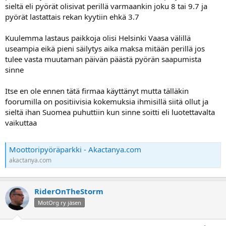
sieltä eli pyörät olisivat perillä varmaankin joku 8 tai 9.7 ja
a
pyörät lastattais rekan kyytiin ehkä 3.7
Kuulemma lastaus paikkoja olisi Helsinki Vaasa välillä
useampia eikä pieni säilytys aika maksa mitään perillä jos
tulee vasta muutaman päivän päästä pyörän saapumista
sinne
Itse en ole ennen tätä firmaa käyttänyt mutta tälläkin
foorumilla on positiivisia kokemuksia ihmisillä siitä ollut ja
sieltä ihan Suomea puhuttiin kun sinne soitti eli luotettavalta
vaikuttaa
Moottoripyöräparkki - Akactanya.com
akactanya.com
RiderOnTheStorm
MotOrg ry jäsen