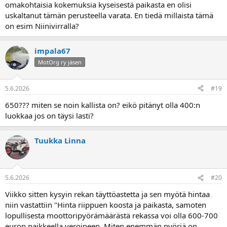
omakohtaisia kokemuksia kyseisestä paikasta en olisi
uskaltanut tämän perusteella varata. En tiedä millaista tämä
on esim Niinivirralla?
impala67
MotOrg ry jäsen
5.6.2026
#19
650??? miten se noin kallista on? eikö pitänyt olla 400:n
luokkaa jos on täysi lasti?
Tuukka Linna
5.6.2026
#20
Viikko sitten kysyin rekan täyttöastetta ja sen myötä hintaa
niin vastattiin "Hinta riippuen koosta ja paikasta, samoten
lopullisesta moottoripyörämäärästä rekassa voi olla 600-700
euron paikkeella veroineen. Miten enemmän pyöriä on