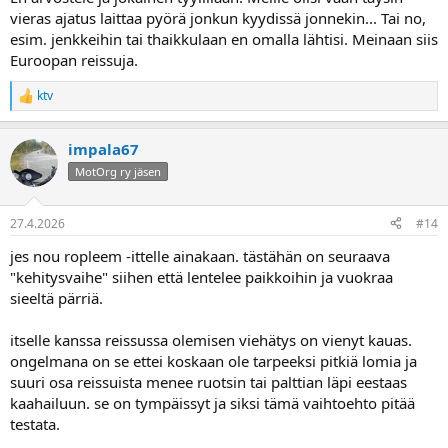
vieras ajatus laittaa pyörä jonkun kyydissä jonnekin... Tai no,
esim. jenkkeihin tai thaikkulaan en omalla lähtisi. Meinaan siis
Euroopan reissuja.
ktv
R
e
a
impala67
k
t
MotOrg ry jäsen
i
o
t
27.4.2026
#14
:
jes nou ropleem -ittelle ainakaan. tästähän on seuraava
"kehitysvaihe" siihen että lentelee paikkoihin ja vuokraa
sieeltä pärriä.
itselle kanssa reissussa olemisen viehätys on vienyt kauas.
ongelmana on se ettei koskaan ole tarpeeksi pitkiä lomia ja
suuri osa reissuista menee ruotsin tai palttian läpi eestaas
kaahailuun. se on tympäissyt ja siksi tämä vaihtoehto pitää
testata.