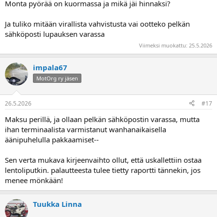
Monta pyörää on kuormassa ja mikä jäi hinnaksi?
Ja tuliko mitään virallista vahvistusta vai ootteko pelkän
sähköposti lupauksen varassa
Viimeksi muokattu:
25.5.2026
impala67
MotOrg ry jäsen
26.5.2026
#17
Maksu perillä, ja ollaan pelkän sähköpostin varassa, mutta
ihan terminaalista varmistanut wanhanaikaisella
äänipuhelulla pakkaamiset--
Sen verta mukava kirjeenvaihto ollut, että uskallettiin ostaa
lentoliputkin. palautteesta tulee tietty raportti tännekin, jos
menee mönkään!
Tuukka Linna