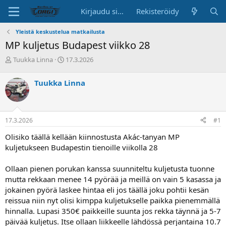
Kirjaudu sisään
Rekisteröidy
Yleistä keskustelua matkailusta
MP kuljetus Budapest viikko 28
K
A
Tuukka Linna
17.3.2026
e
l
s
o
Tuukka Linna
k
i
u
t
s
u
t
s
17.3.2026
#1
e
p
l
ä
Olisiko täällä kellään kiinnostusta Akác-tanyan MP
u
i
kuljetukseen Budapestin tienoille viikolla 28
n
v
a
ä
Ollaan pienen porukan kanssa suunniteltu kuljetusta tuonne
l
o
mutta rekkaan menee 14 pyörää ja meillä on vain 5 kasassa ja
i
jokainen pyörä laskee hintaa eli jos täällä joku pohtii kesän
t
reissua niin nyt olisi kimppa kuljetukselle paikka pienemmällä
t
hinnalla. Lupasi 350€ paikkeille suunta jos rekka täynnä ja 5-7
a
päivää kuljetus. Itse ollaan liikkeelle lähdössä perjantaina 10.7
j