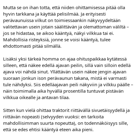
Mutta se on ihan totta, että niiden ohittamisessa pitää olla
hyvin tarkkana ja käyttää pelisilmää. Ja erityisesti
perävaunuissa vilkut on toimiessaankin näkyvyydeltään
valitettavan usein jotain säälittävän ja olemattoman väliltä –
jos se hidastaa, se aikoo kääntyä, näkyi vilkkua tai ei.
Mahdollisia risteyksiä, jonne se voisi kääntyä, tulee
ehdottomasti pitää silmällä.
Lisäksi yksi tärkeä homma on ajaa ohituspaikkaa kytätessä
silleen, että näkee edellä ajavan peilin, sillä vain silloin edellä
ajava voi nähdä sinut. Yllättävän usein näkee jengin ajavan
suoraan jonkun ison perävaunun takana, mistä ei varmasti
tule nähdyksi. Siis edelläajavan peili näkyviin ja vilkku päälle –
näin toimimalla aika hyvällä prosentilla tuntuvat pistävän
vilkkua oikealle ja antavan tilaa.
Sitten kun vielä ohittaa traktorit riittävällä sivuetäisyydellä ja
riittävän nopeasti (selvyyden vuoksi: en tarkoita
mahdollisimman suurta nopeutta), on todennäköisyys sille,
että se edes ehtisi kääntyä eteen aika pieni.