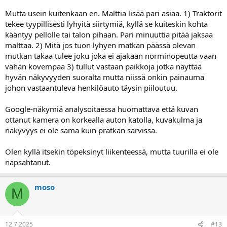
Mutta usein kuitenkaan en. Malttia lisää pari asiaa. 1) Traktorit
tekee tyypillisesti lyhyitä siirtymiä, kyllä se kuiteskin kohta
kääntyy pellolle tai talon pihaan. Pari minuuttia pitää jaksaa
malttaa. 2) Mitä jos tuon lyhyen matkan päässä olevan
mutkan takaa tulee joku joka ei ajakaan norminopeutta vaan
vähän kovempaa 3) tullut vastaan paikkoja jotka näyttää
hyvän näkyvyyden suoralta mutta niissä onkin painauma
johon vastaantuleva henkilöauto täysin piiloutuu.
Google-näkymiä analysoitaessa huomattava että kuvan
ottanut kamera on korkealla auton katolla, kuvakulma ja
näkyvyys ei ole sama kuin prätkän sarvissa.
Olen kyllä itsekin töpeksinyt liikenteessä, mutta tuurilla ei ole
napsahtanut.
moso
M
12.7.2025
#13