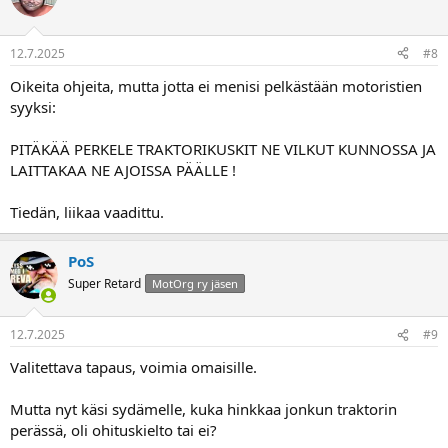
12.7.2025
#8
Oikeita ohjeita, mutta jotta ei menisi pelkästään motoristien
syyksi:
PITÄKÄÄ PERKELE TRAKTORIKUSKIT NE VILKUT KUNNOSSA JA
LAITTAKAA NE AJOISSA PÄÄLLE !
Tiedän, liikaa vaadittu.
PoS
Super Retard
MotOrg ry jäsen
12.7.2025
#9
Valitettava tapaus, voimia omaisille.
Mutta nyt käsi sydämelle, kuka hinkkaa jonkun traktorin
perässä, oli ohituskielto tai ei?