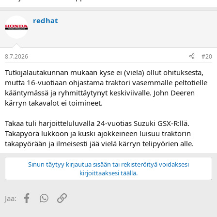
redhat
8.7.2026
#20
Tutkijalautakunnan mukaan kyse ei (vielä) ollut ohituksesta,
mutta 16-vuotiaan ohjastama traktori vasemmalle peltotielle
kääntymässä ja ryhmittäytynyt keskiviivalle. John Deeren
kärryn takavalot ei toimineet.
Takaa tuli harjoitteluluvalla 24-vuotias Suzuki GSX-R:llä.
Takapyörä lukkoon ja kuski ajokkeineen luisuu traktorin
takapyörään ja ilmeisesti jää vielä kärryn telipyörien alle.
Sinun täytyy kirjautua sisään tai rekisteröityä voidaksesi
kirjoittaaksesi täällä.
Facebook
WhatsApp
Linkki
Jaa: