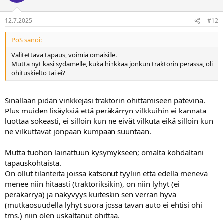
12.7.2025
#12
PoS sanoi:
Valitettava tapaus, voimia omaisille.
Mutta nyt käsi sydämelle, kuka hinkkaa jonkun traktorin perässä, oli
ohituskielto tai ei?
Sinällään pidän vinkkejäsi traktorin ohittamiseen pätevinä.
Plus muiden lisäyksiä että peräkärryn vilkkuihin ei kannata
luottaa sokeasti, ei silloin kun ne eivät vilkuta eikä silloin kun
ne vilkuttavat jonpaan kumpaan suuntaan.
Mutta tuohon lainattuun kysymykseen; omalta kohdaltani
tapauskohtaista.
On ollut tilanteita joissa katsonut tyyliin että edellä menevä
menee niin hitaasti (traktoriksikin), on niin lyhyt (ei
peräkärryä) ja näkyvyys kuiteskin sen verran hyvä
(mutkaosuudella lyhyt suora jossa tavan auto ei ehtisi ohi
tms.) niin olen uskaltanut ohittaa.