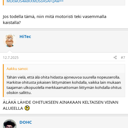
MDcwOS4wIKXMDSoASAFQAw==
Jos todella tämä, niin mitä motoristi teki vasemmalla
kaistalla?
HiTec
12.7.2025
#7
Aakku sanoi:
Tähän vielä, että älä ohita hidasta ajoneuvoa suurella nopeuserolla.
Harkitse ohitusta jokaisen liittymätien kohdalla, vaikka lain mukaan
taajaman ulkopuolella merkkaamattoman liittymän kohdalla ohitus
olisikin sallittu.
ÄLÄKÄ LÄHDE OHITUKSEEN AINAKAAN KELTAISEN VIIVAN
ALUEELLA
DOHC