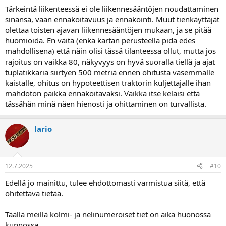
Tärkeintä liikenteessä ei ole liikennesääntöjen noudattaminen
sinänsä, vaan ennakoitavuus ja ennakointi. Muut tienkäyttäjät
olettaa toisten ajavan liikennesääntöjen mukaan, ja se pitää
huomioida. En väitä (enkä kartan perusteella pidä edes
mahdollisena) että näin olisi tässä tilanteessa ollut, mutta jos
rajoitus on vaikka 80, näkyvyys on hyvä suoralla tiellä ja ajat
tuplatikkaria siirtyen 500 metriä ennen ohitusta vasemmalle
kaistalle, ohitus on hypoteettisen traktorin kuljettajalle ihan
mahdoton paikka ennakoitavaksi. Vaikka itse kelaisi että
tässähän minä näen hienosti ja ohittaminen on turvallista.
lario
12.7.2025
#10
Edellä jo mainittu, tulee ehdottomasti varmistua siitä, että
ohitettava tietää.
Täällä meillä kolmi- ja nelinumeroiset tiet on aika huonossa
kunnossa.