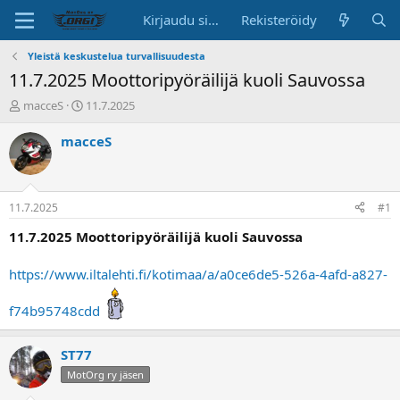
Kirjaudu sisään
Rekisteröidy
Yleistä keskustelua turvallisuudesta
11.7.2025 Moottoripyöräilijä kuoli Sauvossa
K
A
macceS
11.7.2025
e
l
s
o
macceS
k
i
u
t
s
u
t
s
11.7.2025
#1
e
p
l
ä
11.7.2025 Moottoripyöräilijä kuoli Sauvossa
u
i
n
v
https://www.iltalehti.fi/kotimaa/a/a0ce6de5-526a-4afd-a827-
a
ä
l
f74b95748cdd
o
i
t
ST77
t
MotOrg ry jäsen
a
j