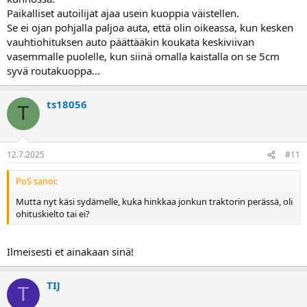
Paikalliset autoilijat ajaa usein kuoppia väistellen.
Se ei ojan pohjalla paljoa auta, että olin oikeassa, kun kesken
vauhtiohituksen auto päättääkin koukata keskiviivan
vasemmalle puolelle, kun siinä omalla kaistalla on se 5cm
syvä routakuoppa...
ts18056
T
12.7.2025
#11
PoS sanoi:
Mutta nyt käsi sydämelle, kuka hinkkaa jonkun traktorin perässä, oli
ohituskielto tai ei?
Ilmeisesti et ainakaan sinä!
TIJ
T