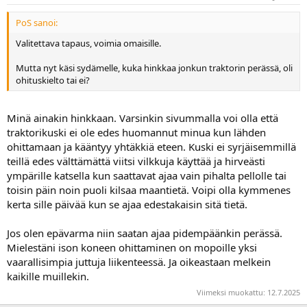
PoS sanoi:
Valitettava tapaus, voimia omaisille.
Mutta nyt käsi sydämelle, kuka hinkkaa jonkun traktorin perässä, oli
ohituskielto tai ei?
Minä ainakin hinkkaan. Varsinkin sivummalla voi olla että
traktorikuski ei ole edes huomannut minua kun lähden
ohittamaan ja kääntyy yhtäkkiä eteen. Kuski ei syrjäisemmillä
teillä edes välttämättä viitsi vilkkuja käyttää ja hirveästi
ympärille katsella kun saattavat ajaa vain pihalta pellolle tai
toisin päin noin puoli kilsaa maantietä. Voipi olla kymmenes
kerta sille päivää kun se ajaa edestakaisin sitä tietä.
Jos olen epävarma niin saatan ajaa pidempäänkin perässä.
Mielestäni ison koneen ohittaminen on mopoille yksi
vaarallisimpia juttuja liikenteessä. Ja oikeastaan melkein
kaikille muillekin.
Viimeksi muokattu:
12.7.2025