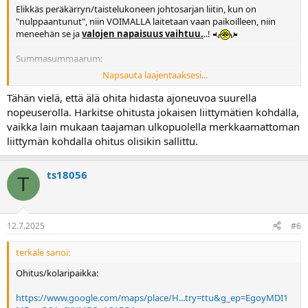
Elikkäs peräkärryn/taistelukoneen johtosarjan liitin, kun on
"nulppaantunut", niin VOIMALLA laitetaan vaan paikoilleen, niin
meneehän se ja
valojen napaisuus vaihtuu.
..!
Summasummaarum:
Napsauta laajentaaksesi...
-VILKKUUN ET voi LUOTTAA !
-TARKKEILE LIITTYMIÄ, mihin se edelläajava
EHKÄ
aikoo kääntyä...
Tähän vielä, että älä ohita hidasta ajoneuvoa suurella
nopeuserolla. Harkitse ohitusta jokaisen liittymätien kohdalla,
vaikka lain mukaan taajaman ulkopuolella merkkaamattoman
liittymän kohdalla ohitus olisikin sallittu.
ts18056
T
12.7.2025
#6
terkale sanoi:
Ohitus/kolaripaikka:
https://www.google.com/maps/place/H...try=ttu&g_ep=EgoyMDI1