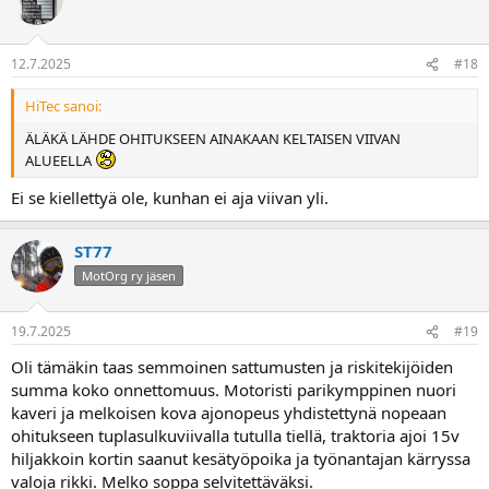
12.7.2025
#18
HiTec sanoi:
ÄLÄKÄ LÄHDE OHITUKSEEN AINAKAAN KELTAISEN VIIVAN
ALUEELLA
Ei se kiellettyä ole, kunhan ei aja viivan yli.
ST77
MotOrg ry jäsen
19.7.2025
#19
Oli tämäkin taas semmoinen sattumusten ja riskitekijöiden
summa koko onnettomuus. Motoristi parikymppinen nuori
kaveri ja melkoisen kova ajonopeus yhdistettynä nopeaan
ohitukseen tuplasulkuviivalla tutulla tiellä, traktoria ajoi 15v
hiljakkoin kortin saanut kesätyöpoika ja työnantajan kärryssa
valoja rikki. Melko soppa selvitettäväksi.