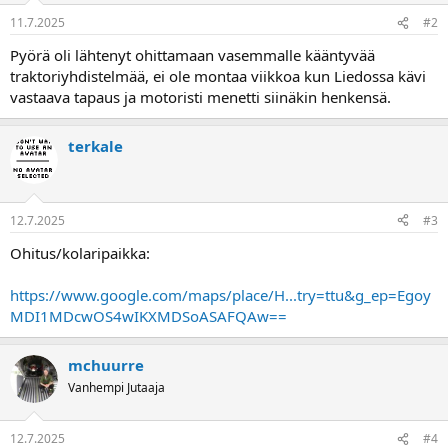
a
11.7.2025
#2
Pyörä oli lähtenyt ohittamaan vasemmalle kääntyvää
traktoriyhdistelmää, ei ole montaa viikkoa kun Liedossa kävi
vastaava tapaus ja motoristi menetti siinäkin henkensä.
terkale
12.7.2025
#3
Ohitus/kolaripaikka:
https://www.google.com/maps/place/H...try=ttu&g_ep=Egoy
MDI1MDcwOS4wIKXMDSoASAFQAw==
mchuurre
Vanhempi Jutaaja
12.7.2025
#4