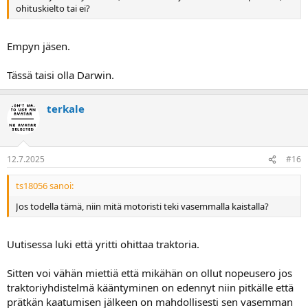
ohituskielto tai ei?
Empyn jäsen.
Tässä taisi olla Darwin.
terkale
12.7.2025
#16
ts18056 sanoi:
Jos todella tämä, niin mitä motoristi teki vasemmalla kaistalla?
Uutisessa luki että yritti ohittaa traktoria.
Sitten voi vähän miettiä että mikähän on ollut nopeusero jos
traktoriyhdistelmä kääntyminen on edennyt niin pitkälle että
prätkän kaatumisen jälkeen on mahdollisesti sen vasemman