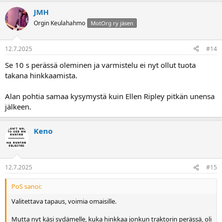
JMH
Orgin Keulahahmo
MotOrg ry jäsen
12.7.2025
#14
Se 10 s perässä oleminen ja varmistelu ei nyt ollut tuota
takana hinkkaamista.
Alan pohtia samaa kysymystä kuin Ellen Ripley pitkän unensa
jälkeen.
Keno
12.7.2025
#15
PoS sanoi:
Valitettava tapaus, voimia omaisille.
Mutta nyt käsi sydämelle, kuka hinkkaa jonkun traktorin perässä, oli