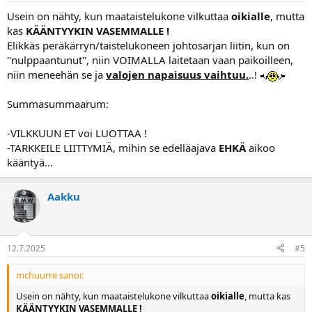
Usein on nähty, kun maataistelukone vilkuttaa
oikialle
, mutta
kas
KÄÄNTYYKIN VASEMMALLE !
Elikkäs peräkärryn/taistelukoneen johtosarjan liitin, kun on
"nulppaantunut", niin VOIMALLA laitetaan vaan paikoilleen,
niin meneehän se ja
valojen napaisuus vaihtuu.
..!
Summasummaarum:
-VILKKUUN ET voi LUOTTAA !
-TARKKEILE LIITTYMIÄ, mihin se edelläajava
EHKÄ
aikoo
kääntyä...
Aakku
12.7.2025
#5
mchuurre sanoi:
Usein on nähty, kun maataistelukone vilkuttaa
oikialle
, mutta kas
KÄÄNTYYKIN VASEMMALLE !